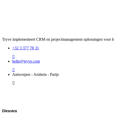
Tryve implementeert CRM en projectmanagement oplossingen voor be
+32 3 377 78 31
hello@tryve.com
Antwerpen - Arnhem - Parijs
Diensten