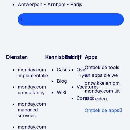
Antwerpen - Arnhem - Parijs
Diensten
Kennisbank
Bedrijf
Apps
Ontdek de tools
monday.com
Cases
Over
en apps die we
implementatie
Tryve
Blog
ontwikkelen om
monday.com
Vacatures
monday.com uit
Wiki
consultancy
Contact
te breiden.
monday.com
managed
Ontdek de apps
services
monday.com