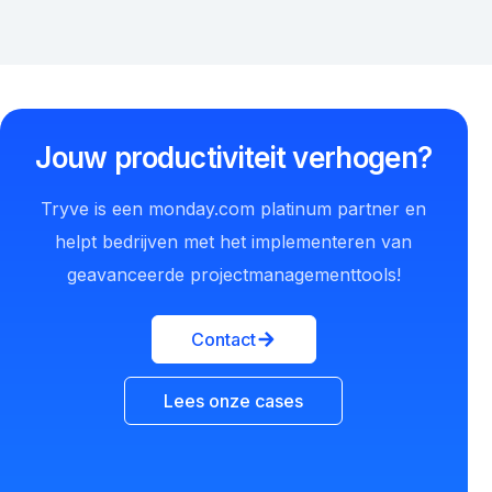
Jouw productiviteit verhogen?
Tryve is een monday.com platinum partner en
helpt bedrijven met het implementeren van
geavanceerde projectmanagementtools!
Contact
Lees onze cases